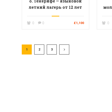
о. Тенерифе — языковой
летний лагерь от 12 лет
мол
0
0
£1,100
0
1
2
3