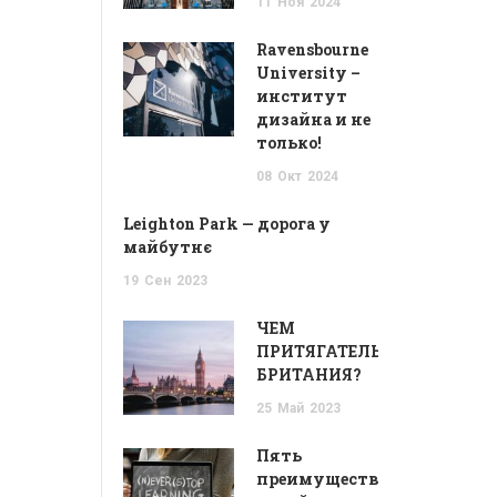
11
Ноя
2024
Ravensbourne
University –
институт
дизайна и не
только!
08
Окт
2024
Leighton Park — дорога у
майбутнє
19
Сен
2023
ЧЕМ
ПРИТЯГАТЕЛЬНА
БРИТАНИЯ?
25
Май
2023
Пять
преимуществ