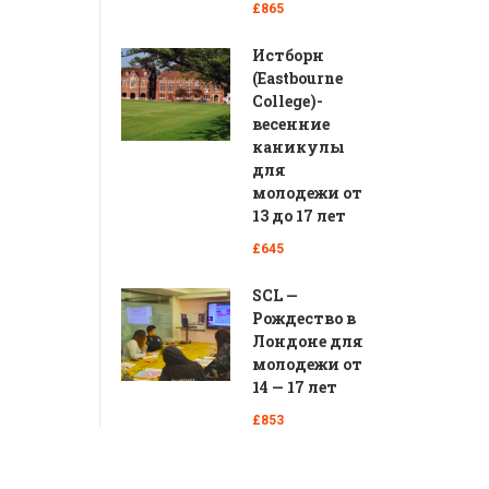
£865
Истборн
(Eastbourne
College)-
весенние
каникулы
для
молодежи от
13 до 17 лет
£645
SCL —
Рождество в
Лондоне для
молодежи от
14 — 17 лет
£853