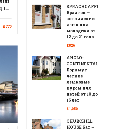
ліні
SPRACHCAFFE
д 14
Брайтон —
иція
английский
язык для
£770
молодежи от
12 до 21 года.
£826
ANGLO-
CONTINENTAL
Борнмут —
летние
языковые
курсы для
детей от 10 до
16 лет
£1,050
CHURCHILL
HOUSE Бат —