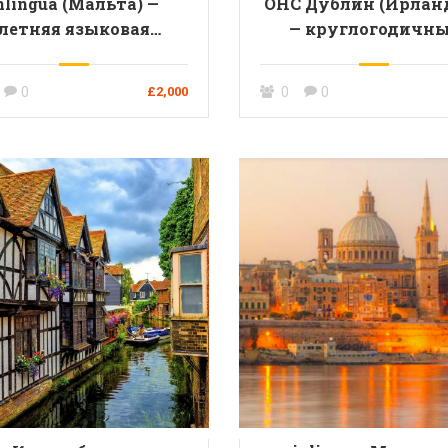
nlingua (Мальта) —
ОНС Дублин (Ирлан
летняя языковая
— круглогодичн
программа для
курсы английско
дежи от 13 до 17 лет
языка для взрослых
0
0
£2,000
0
18 лет