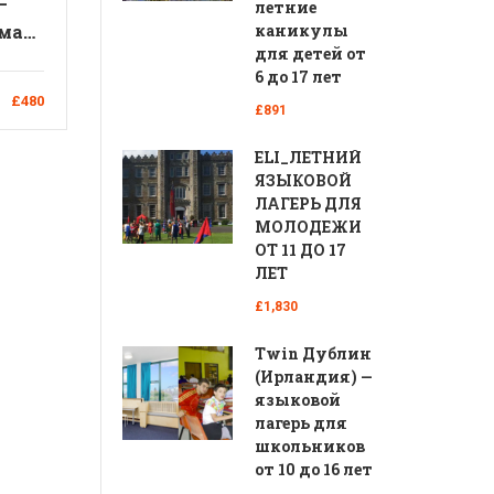
—
летние
ма
каникулы
для детей от
от 5
6 до 17 лет
£480
£891
ELI_ЛЕТНИЙ
ЯЗЫКОВОЙ
ЛАГЕРЬ ДЛЯ
МОЛОДЕЖИ
ОТ 11 ДО 17
ЛЕТ
£1,830
Twin Дублин
(Ирландия) —
языковой
лагерь для
школьников
от 10 до 16 лет