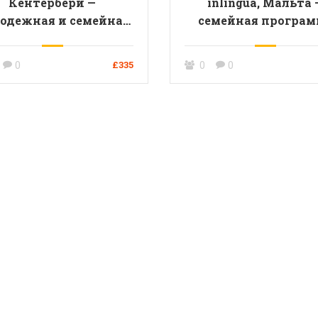
Кентербери —
inlingua, Мальта 
одежная и семейная
семейная програм
программы
(взрослый + ребенок 
лет)
0
0
£335
0