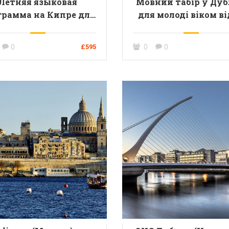
Летняя языковая
Мовний табір у Дуб
грамма на Кипре для
для молоді віком ві
одежи от 11 до 18 лет
до 17 років. Пропоз
для груп (10 + 1)
0
0
£595
0