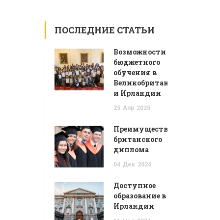
ПОСЛЕДНИЕ СТАТЬИ
Возможности
бюджетного
обучения в
Великобритании
и Ирландии
25
Апр
2025
Преимущества
британского
диплома
04
Дек
2024
Доступное
образование в
Ирландии