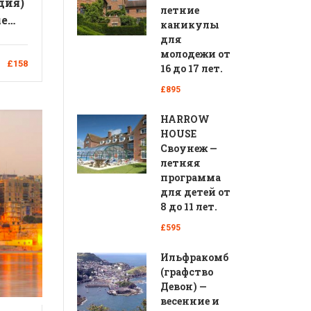
дия)
летние
ые
каникулы
го
для
 от
молодежи от
£158
16 до 17 лет.
£895
HARROW
HOUSE
Своунеж —
летняя
программа
для детей от
8 до 11 лет.
£595
Ильфракомб
(графство
Девон) —
весенние и