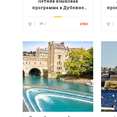
Летняя языковая
программа в Дублине
про
для молодежи от 14 до 17
мол
лет
0
0
£860
0