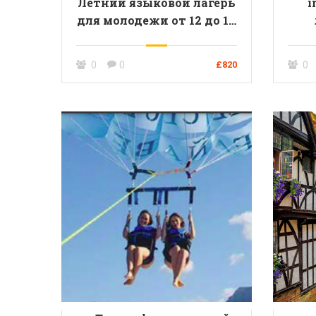
Летний языковой лагерь
i
для молодежи от 12 до 17
лет, г. Бат
моло
0
0
£820
0