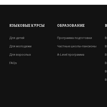
ЯЗЫКОВЫЕ КУРСЫ
ОБРАЗОВАНИЕ
Для детей
Программа подготовки
В
Для молодежи
Частные школы-пансионы
В
Для взрослых
A-Level программа
В
FAQs
В
В
В