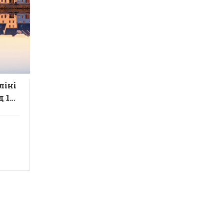
ліні
д 14
иція