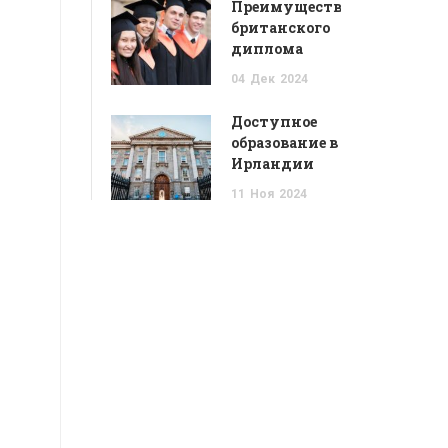
Преимущества
британского
диплома
04
Дек
2024
Доступное
образование в
Ирландии
11
Ноя
2024