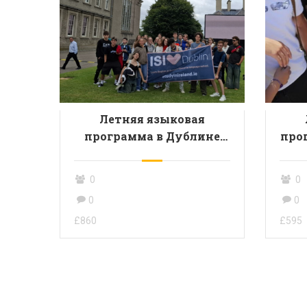
Летняя языковая
программа в Дублине
про
для молодежи от 14 до 17
мол
лет
0
0
0
0
£860
£595