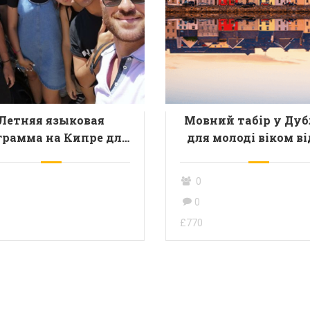
Летняя языковая
Мовний табір у Дуб
грамма на Кипре для
для молоді віком ві
одежи от 11 до 18 лет
до 17 років. Пропоз
для груп (10 + 1)
0
0
£770