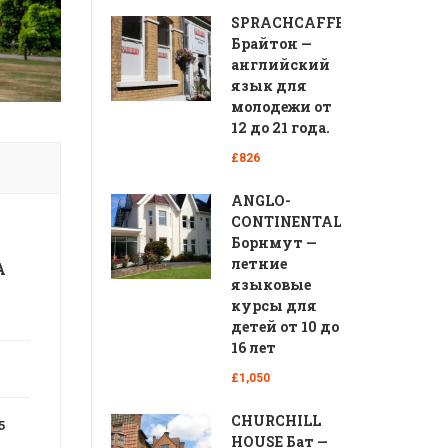
SPRACHCAFFE
Брайтон —
английский
язык для
молодежи от
12 до 21 года.
£826
ANGLO-
CONTINENTAL
Борнмут —
летние
А
языковые
курсы для
детей от 10 до
16 лет
£1,050
CHURCHILL
5
HOUSE Бат —